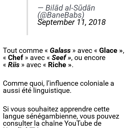
— Bilād al-Sūdān
(@BaneBabs)
September 11, 2018
Tout comme «
Galass
» avec «
Glace »
,
«
Chef
» avec «
Seef »
, ou encore
«
Riis
» avec «
Riche »
.
Comme quoi, l’influence coloniale a
aussi été linguistique.
Si vous souhaitez apprendre cette
langue sénégambienne, vous pouvez
consulter la chaîne YouTube de