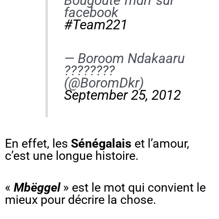
Bougoute"mdrr sur
facebook
#Team221
— Boroom Ndakaaru
????????
(@BoromDkr)
September 25, 2012
En effet, les
Sénégalais
et l’amour,
c’est une longue histoire.
«
Mbëggel
» est le mot qui convient le
mieux pour décrire la chose.